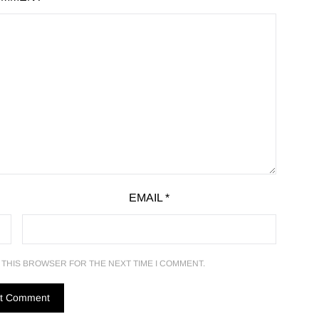
EMAIL
*
N THIS BROWSER FOR THE NEXT TIME I COMMENT.