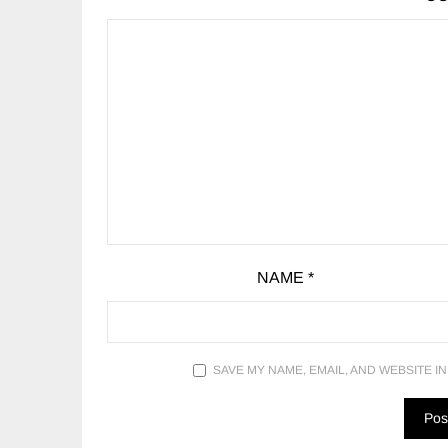
NAME
*
SAVE MY NAME, EMAIL, AND WEBSITE I