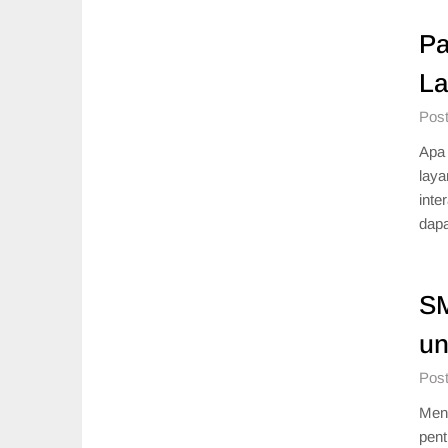
Pa
La
Post
Apa
laya
inte
dapa
SM
un
Post
Meng
pent