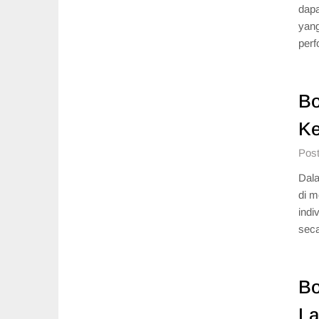
dap
yang
per
Bo
Ke
Post
Dala
di m
indi
seca
Bo
La