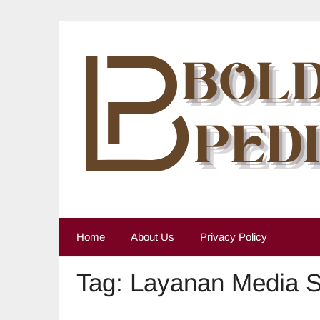
Skip
to
content
Home
About Us
Privacy Policy
Tag:
Layanan Media S