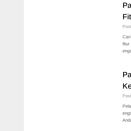
Pa
Fi
Post
Cari
fitu
eng
Pa
Ke
Post
Pela
enga
And