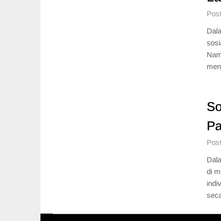
Post
Dala
sosi
Namu
menj
So
Pa
Post
Dala
di m
indi
seca