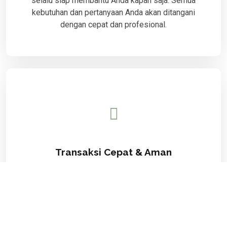
selalu siap membantu Anda kapan saja. Semua
kebutuhan dan pertanyaan Anda akan ditangani
dengan cepat dan profesional.
Transaksi Cepat & Aman
Sistem kami didesain untuk memproses
transaksi secara real-time dengan keamanan
data pelanggan yang terjamin.